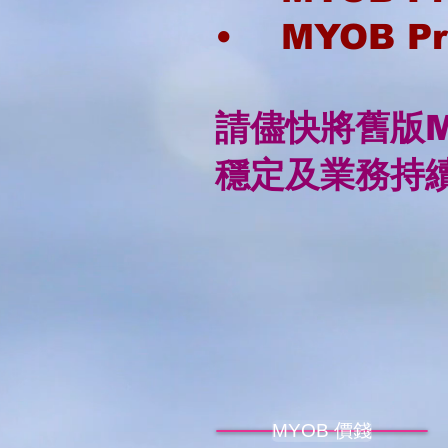
• MYOB Pre
請儘快將舊版M
穩定及業務持
MYOB 價錢