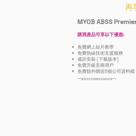
再
MYOB ABSS Premie
購買產品可享以下優惠:
免費網上短片教學
免費熱線技術支援服務
遙距安裝 (下載版本)
免費升級至兩用戶
免費額外贈送5個公司資料檔 (
***優惠須受有關條款及細則約束***