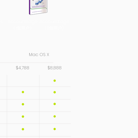
us
AccountEdge
AccountEdge
(1個用户)
(3個用户)
Mac OS X
$4,788
$8,888