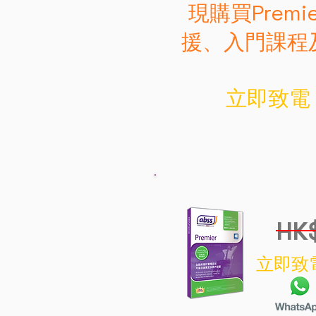
現購買Premie
援、入門課程及進
立即致電 27
HK
立即致電 