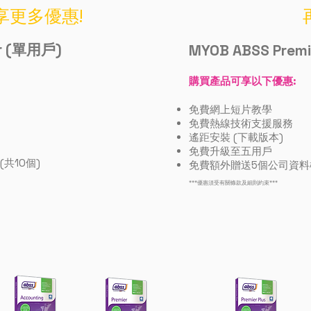
享更多優惠!
r
(單用戶)
MYOB ABSS Premi
購買產品可享以下優惠:
免費網上短片教學
免費熱線技術支援服務
遙距安裝 (下載版本)
免費升級至五用戶
共10個)
免費額外贈送5個公司資料檔
***優惠須受有關條款及細則約束***