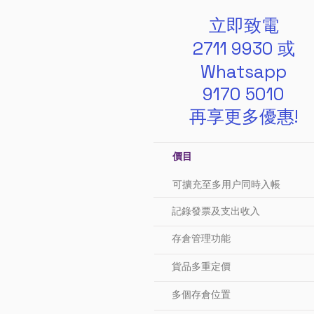
立即致電
2711 9930 或
Whatsapp
9170 5010
再享更多優惠!
價目
可擴充至多用户同時入帳
記錄發票及支出收入
存倉管理功能
貨品多重定價
多個存倉位置