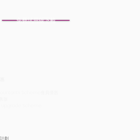
免費試用版下載
惠
countants Scheme會員優惠
轉售版
A Upgrade Scheme
計劃