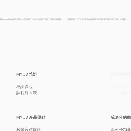
安排免費在線產品示範
聯絡我們 2711 9930
MYOB 培訓
會計師樓優
培訓課程
MYOB Ac
課程時間表
MYOB非
MYOB CP
MYOB 產品優點
成為分銷商
教學合作夥伴
認可分銷商