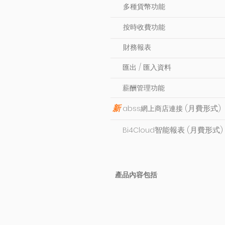
多種貨幣功能
按時收費功能
財務報表
匯出 / 匯入資料
薪酬管理功能
新
(月費形
式)
abss網上商店連接
智能報表
(月費形
式)
Bi4Cloud
產品內容包括