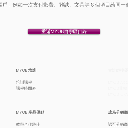
帳戶，例如一次支付郵費、雜誌、文具等多個項目給同一個
重返MYOB自學區目錄
MYOB 培訓
會計師樓優
培訓課程
MYOB Ac
課程時間表
MYOB非
MYOB CP
MYOB 產品優點
成為分銷商
教學合作夥伴
認可分銷商