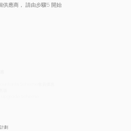
供應商， 請由步驟5 開始
惠
countants Scheme會員優惠
轉售版
A Upgrade Scheme
計劃