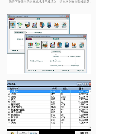
倘若下任僱主的名稱或地址已被填入，這方格則會自動被點選。