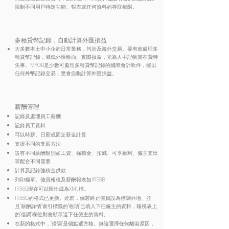
限制不同用戶特定功能、報表或任何資料的存取權限。
多種貸幣記錄，自動計算外匯損益
大多數本土中小企的日常業務，均涉及海外交易。要有效處理多
種貨幣記錄，減低外匯帳面、實際損益，光靠人手記帳實在費時
失事。MYOB是少數可處理多種貸幣記錄的國際會計軟件，能以
任何外幣記錄交易，更會自動計算外匯損益。
薪酬管理
記錄及處理員工薪酬
記錄員工資料
可以時薪、日薪或固定薪金計算
支援不同的支薪方法
設有不同薪酬類別如工資、強積金、扣減、可享權利、僱主支出
等配合不同需要
計算及記錄強積金供款
列印糧單、僱員報稅及薪酬報表如IR56B
IR56B現在可以匯岀成為XML檔。
IR56G的格式已更新。此前，倘若終止僱員設為借調外地、並
且"薪酬詳情"索引標籤的"稅項"已填入下任僱主的資料，報稅表上
的"借調"欄位則會顯示這下任僱主的資料。
在新的格式中，"借調"是個點選方格。無論選擇任何離港原因，