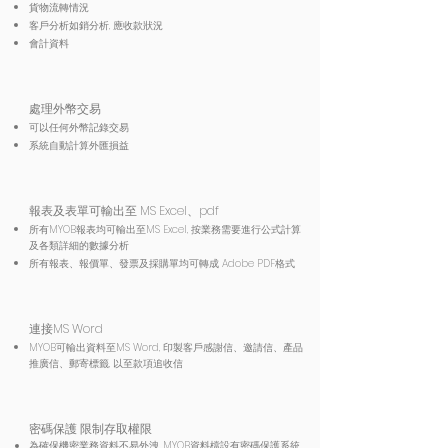
貨物流轉情況
客戶分析如銷分析, 應收款狀況
會計資料
處理外幣交易
可以任何外幣記錄交易
系統自動計算外匯損益
報表及表單可輸出至 MS Excel、pdf
所有MYOB報表均可輸出至MS Excel, 按業務需要進行公式計算
及各類詳細的數據分析
所有報表、報價單、發票及採購單均可轉成 Adobe PDF格式
連接MS Word
MYOB可輸出資料至MS Word, 印製客戶感謝信、邀請信、產品
推廣信、郵寄標籤, 以至款項追收信
密碼保護 限制存取權限
為確保機密業務資料不易外洩, MYOB資料檔設有密碼保護系統,