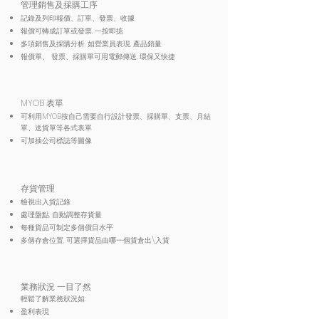
管理銷售及採購工序
記錄及列印報價、訂單、發票、收據
報價可轉成訂單或發票, 一按即掂
多項銷售及採購分析, 如營業員表現, 產品銷量
報價單、 發票、採購單可用電郵傳送, 環保又快捷
MYOB 表單
可利用MYOB按自己需要自行設計發票、採購單、支票、月結
單、送貨單等各式表單
可加插公司標誌等圖像
存貨管理
檢視出入貨記錄
處理盤點, 自動調整存貨量
每種貨品可制定多個價目水平
多個存倉位置, 可選擇貨品由哪一個貨倉出\入貨
業務狀況 一目了然
輕鬆了解業務狀況如:
盈利表現