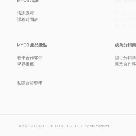
MYOB 培訓
會計師樓優
培訓課程
MYOB Ac
課程時間表
MYOB非
MYOB CP
MYOB 產品優點
成為分銷商
教學合作夥伴
認可分銷商
學界推薦
商業合作夥
私隱政策聲明
© 2026 M CONSULTING GROUP LIMITED. All rights reserved.