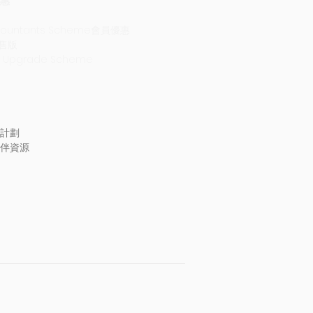
惠
countants Scheme會員優惠
轉售版
A Upgrade Scheme
計劃
伴資源