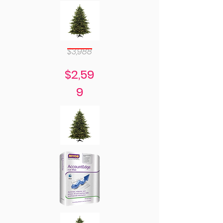
$3,988
$2,59
9