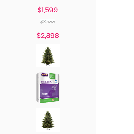
$1,599
$3,688
$2,898