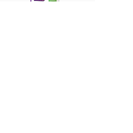
MYOB產品功能比較
v19
安排免費在線產品示範
$3,688
$2,898
聯絡我們 2711 9930
免費試用版下載
v12